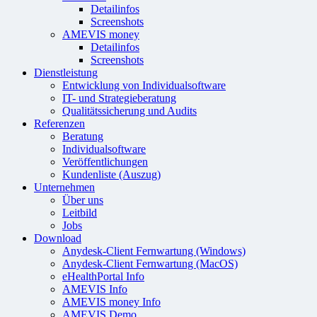
Detailinfos
Screenshots
AMEVIS money
Detailinfos
Screenshots
Dienstleistung
Entwicklung von Individualsoftware
IT- und Strategieberatung
Qualitätssicherung und Audits
Referenzen
Beratung
Individualsoftware
Veröffentlichungen
Kundenliste (Auszug)
Unternehmen
Über uns
Leitbild
Jobs
Download
Anydesk-Client Fernwartung (Windows)
Anydesk-Client Fernwartung (MacOS)
eHealthPortal Info
AMEVIS Info
AMEVIS money Info
AMEVIS Demo