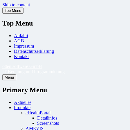
Skip to content
Top Menu
Top Menu
Anfahrt
AGB
Impressum
Datenschutzerklärung
Kontakt
otten software GmbH
IT-Beratung und Programmierung
Menu
Primary Menu
Aktuelles
Produkte
eHealthPortal
Detailinfos
Screenshots
AMEVIS